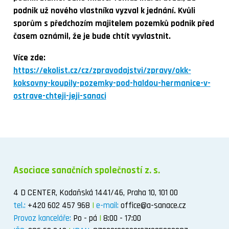
podnik už nového vlastníka vyzval k jednání. Kvůli
sporům s předchozím majitelem pozemků podnik před
časem oznámil, že je bude chtít vyvlastnit.
Více zde:
https://ekolist.cz/cz/zpravodajstvi/zpravy/okk-
koksovny-koupily-pozemky-pod-haldou-hermanice-v-
ostrave-chteji-jeji-sanaci
Asociace sanačních společností z. s.
4 D CENTER, Kodaňská 1441/46, Praha 10, 101 00
tel.:
+420 602 457 968
|
e-mail:
office@a-sanace.cz
Provoz kanceláře:
Po - pá
|
8:00 - 17:00