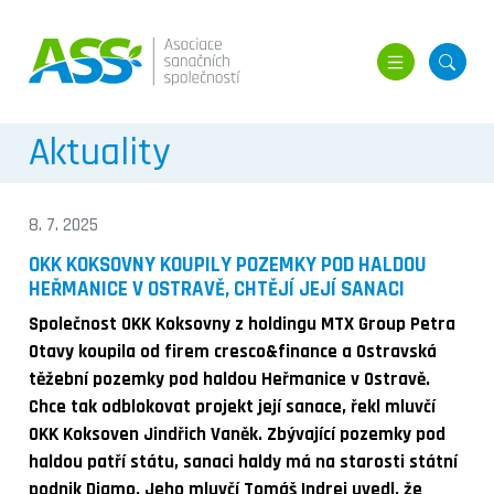
MENU
HLED
Aktuality
8. 7. 2025
OKK KOKSOVNY KOUPILY POZEMKY POD HALDOU
HEŘMANICE V OSTRAVĚ, CHTĚJÍ JEJÍ SANACI
Společnost OKK Koksovny z holdingu MTX Group Petra
Otavy koupila od firem cresco&finance a Ostravská
těžební pozemky pod haldou Heřmanice v Ostravě.
Chce tak odblokovat projekt její sanace, řekl mluvčí
OKK Koksoven Jindřich Vaněk. Zbývající pozemky pod
haldou patří státu, sanaci haldy má na starosti státní
podnik Diamo. Jeho mluvčí Tomáš Indrei uvedl, že