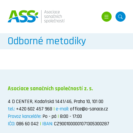
MENU
HLED
Odborné metodiky
Asociace sanačních společností z. s.
4 D CENTER, Kodaňská 1441/46, Praha 10, 101 00
tel.:
+420 602 457 968
|
e-mail:
office@a-sanace.cz
Provoz kanceláře:
Po - pá
|
8:00 - 17:00
IČO:
086 60 042
|
IBAN:
CZ9001000001071305300287