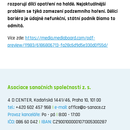
rozporují dílčí opatření na haldě. Nejaktuálnější
problém se týká zamezení podzemního hoření. Dělící
bariéra je údajně nefunkční, státní podnik Diamo to
odmítá.
Více zde:
https://media.mediaboard.com/pdf-
preview/11983/6186806713-fa28c6d9d5e330d0f55d/
Asociace sanačních společností z. s.
4 D CENTER, Kodaňská 1441/46, Praha 10, 101 00
tel.:
+420 602 457 968
|
e-mail:
office@a-sanace.cz
Provoz kanceláře:
Po - pá
|
8:00 - 17:00
IČO:
086 60 042
|
IBAN:
CZ9001000001071305300287